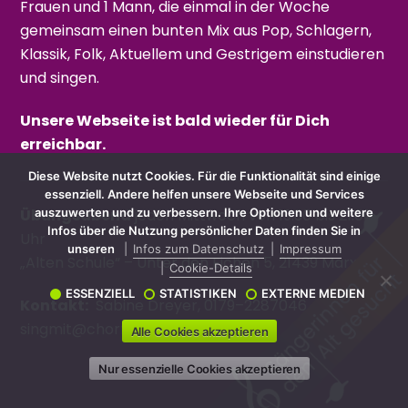
Frauen und 1 Mann, die einmal in der Woche
gemeinsam einen bunten Mix aus Pop, Schlagern,
Klassik, Folk, Aktuellem und Gestrigem einstudieren
und singen.
Unsere Webseite ist bald wieder für Dich
erreichbar.
Diese Website nutzt Cookies. Für die Funktionalität sind einige
essenziell. Andere helfen unsere Webseite und Services
Übungsabend
jeden Mittwoch von 19:30 bis 21:00
auszuwerten und zu verbessern. Ihre Optionen und weitere
Infos über die Nutzung persönlicher Daten finden Sie in
Uhr
unseren
Infos zum Datenschutz
Impressum
„Alten Schule“ – Unter den Eichen 5, 21439 Marxen
Cookie-Details
ESSENZIELL
STATISTIKEN
EXTERNE MEDIEN
Kontakt:
Sabine Dreyer, 0179–2287046
singmit@chorfreuleins.de
Alle Cookies akzeptieren
Nur essenzielle Cookies akzeptieren
Back