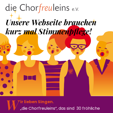
Skip
to
content
Unsere Webseite brauchen
kurz mal Stimmenpflege!
W
ir lieben Singen.
„die Chorfreuleins“, das sind 30 fröhliche