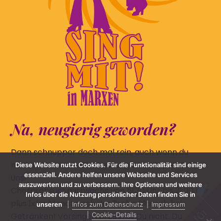
Na, neugierig geworden?
Dann schnupper doch mal rein, auch wenn du
noch nie in einem Chor gesungen hast, passt du zu
Diese Website nutzt Cookies. Für die Funktionalität sind einige
essenziell. Andere helfen unsere Webseite und Services
uns!
auszuwerten und zu verbessern. Ihre Optionen und weitere
Chorprobe ist mittwochs von 19:30 Uhr bis 21:00 Uhr
Infos über die Nutzung persönlicher Daten finden Sie in
plus 1x im Monat nach der Probe Plausch bei
unseren
Infos zum Datenschutz
Impressum
Getränken! Vorsingen brauchst Du nicht. Du
Cookie-Details