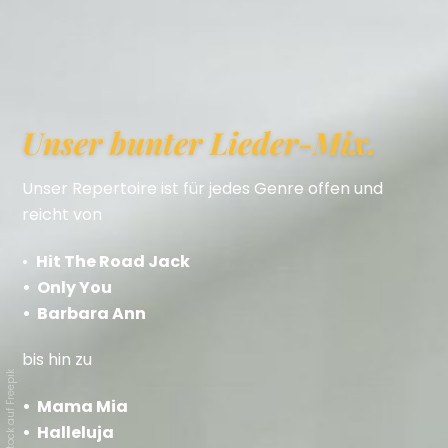
Unser bunter Lieder-Mix.
Unser Repertoire ist für jedes Genre offen und
reicht von
•
Hit The Road Jack
• Only You
• Barbara Ann
bis hin zu
auf Freepik
• Mama Mia
• Halleluja